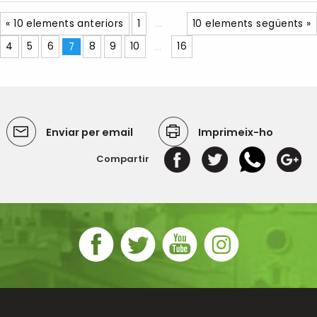
« 10 elements anteriors
1
...
10 elements següents »
4
5
6
7
8
9
10
...
16
Enviar per email
Imprimeix-ho
Compartir