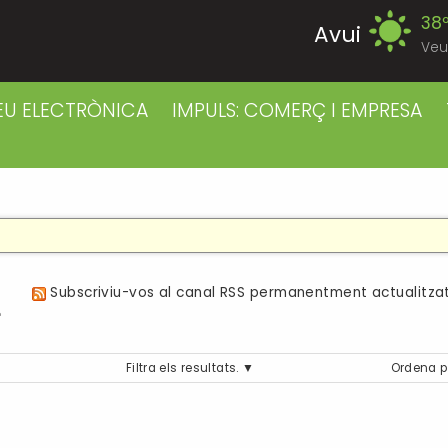
38
Avui
Veu
37
Dijous
EU ELECTRÒNICA
IMPULS: COMERÇ I EMPRESA
38
Divendres
38
Dissabte
38
Diumenge
a
Subscriviu-vos al canal RSS permanentment actualitzat
39
Dilluns
Filtra els resultats.
Ordena p
39
Dimarts