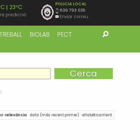
POLICIA LOCAL
ºC
23ºC
639 793 035
re predicció
Enviar correu
ºC
23ºC
TREBALL
BIOLAB
PECT
ºC
22ºC
ºC
22ºC
ºC
22ºC
.
ºC
22ºC
er
rellevància
·
data (més recent primer)
·
alfabèticament
ºC
22ºC