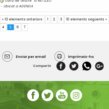
Obra de teatre "El REI LLEÓ"
Ubicat a
AGENDA
« 10 elements anteriors
1
2
3
10 elements següents »
4
5
6
7
Enviar per email
Imprimeix-ho
Compartir