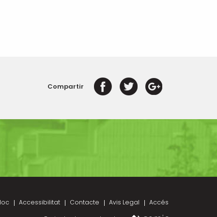
Compartir
loc
Accessibilitat
Contacte
Avis Legal
Accés