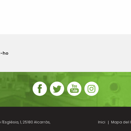
x-ho
l'Església, 1, 25180 Alcarràs,
Inici
Mapa del l