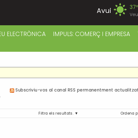
37
Avui
Veu
39
Divendres
EU ELECTRÒNICA
IMPULS: COMERÇ I EMPRESA
38
Dissabte
38
Diumenge
39
Dilluns
a
Subscriviu-vos al canal RSS permanentment actualitzat
39
Dimarts
Filtra els resultats.
Ordena p
41
Dimecres