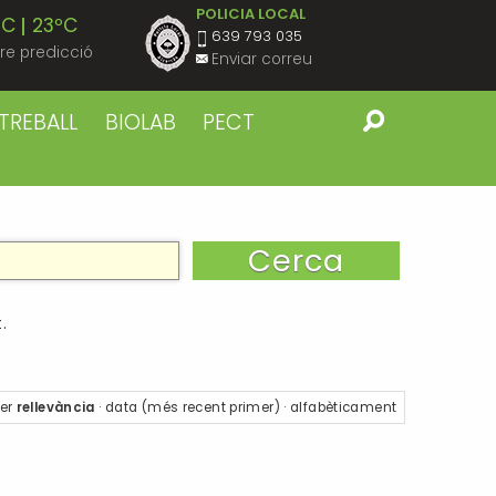
POLICIA LOCAL
ºC
23ºC
639 793 035
re predicció
Enviar correu
ºC
23ºC
TREBALL
BIOLAB
PECT
ºC
23ºC
ºC
23ºC
ºC
23ºC
.
ºC
22ºC
er
rellevància
·
data (més recent primer)
·
alfabèticament
ºC
22ºC