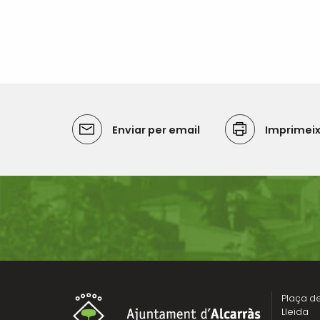
Enviar per email
Imprimei
Plaça de 
Lleida