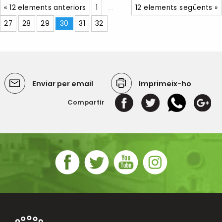
« 12 elements anteriors
1
...
12 elements següents »
27
28
29
30
31
32
Enviar per email
Imprimeix-ho
Compartir