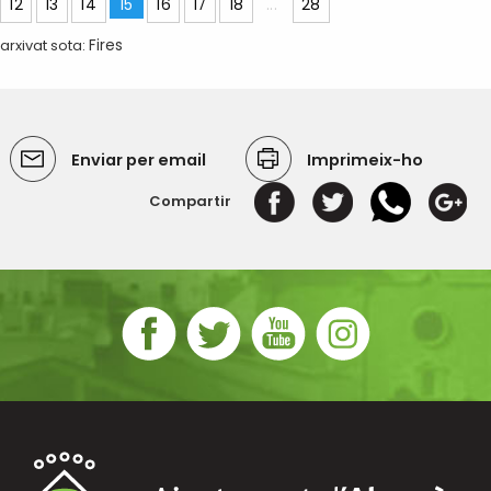
12
13
14
15
16
17
18
...
28
arxivat sota:
Fires
Enviar per email
Imprimeix-ho
Compartir