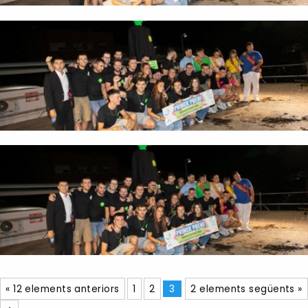
« 12 elements anteriors
1
2
3
2 elements següents »