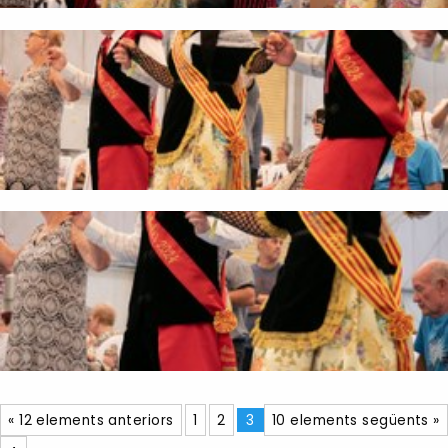
« 12 elements anteriors
1
2
3
10 elements següents »