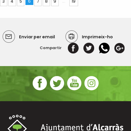
3
4
5
6
7
8
9
...
19
Enviar per email
Imprimeix-ho
Compartir