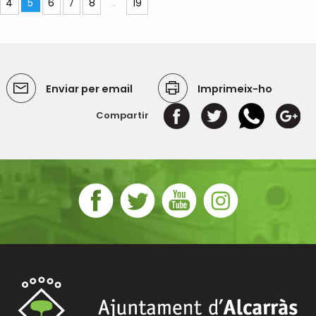
4
5
6
7
8
...
19
Enviar per email
Imprimeix-ho
Compartir