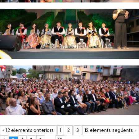
« 12 elements anteriors
1
2
3
12 elements següents »