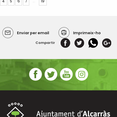
4
5
6
7
...
19
Enviar per email
Imprimeix-ho
Compartir