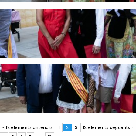
« 12 elements anteriors
1
2
3
12 elements següents »