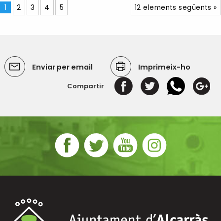
1
2
3
4
5
12 elements següents »
Enviar per email
Imprimeix-ho
Compartir