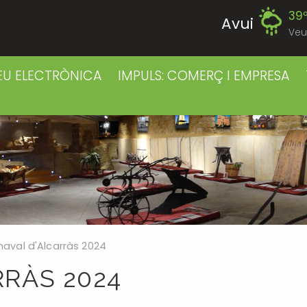
39
Avui
Veu
39
Diumenge
EU ELECTRÒNICA
IMPULS: COMERÇ I EMPRESA
39
Dilluns
39
Dimarts
41
Dimecres
42
Dijous
naval d'Alcarràs 2024
40
Divendres
RÀS 2024