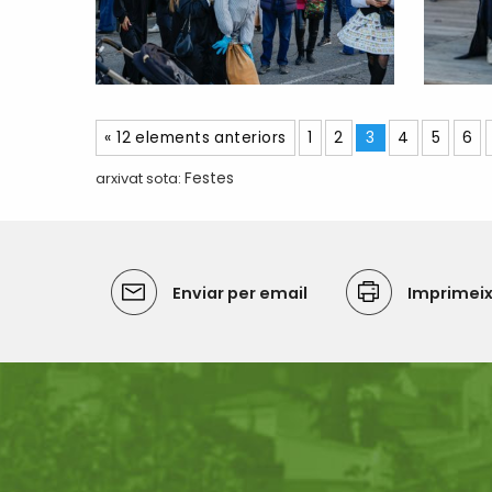
« 12 elements anteriors
1
2
3
4
5
6
arxivat sota:
Festes
Enviar per email
Imprimei