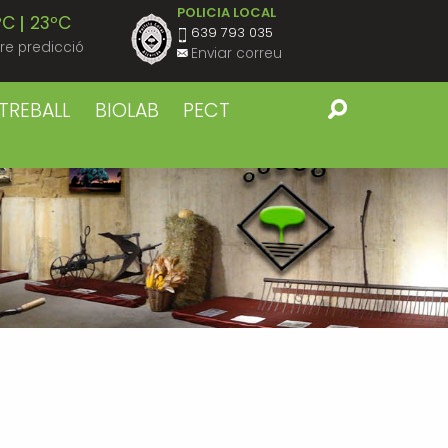
POLICIA LOCAL
ºC
23ºC
639 793 035
re predicció
Enviar correu
ºC
22ºC
TREBALL
BIOLAB
PECT
ºC
23ºC
ºC
22ºC
ºC
23ºC
ºC
22ºC
ºC
23ºC