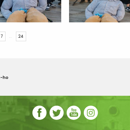
7
...
24
x-ho