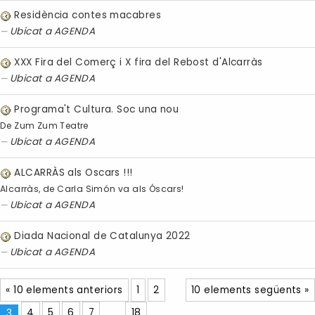
Residència contes macabres
Ubicat a
AGENDA
XXX Fira del Comerç i X fira del Rebost d'Alcarràs
Ubicat a
AGENDA
Programa't Cultura. Soc una nou
De Zum Zum Teatre
Ubicat a
AGENDA
ALCARRÀS als Oscars !!!
Alcarràs, de Carla Simón va als Óscars!
Ubicat a
AGENDA
Diada Nacional de Catalunya 2022
Ubicat a
AGENDA
« 10 elements anteriors
1
2
10 elements següents »
3
4
5
6
7
...
18