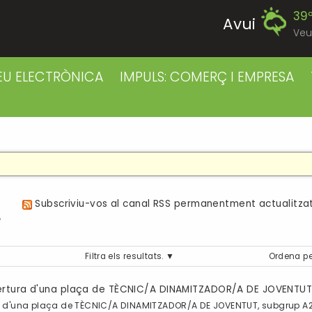
39
Avui
Veu
39
Diumenge
EU ELECTRÒNICA
IMPULS: COMERÇ I EMPRESA
39
Dilluns
39
Dimarts
41
Dimecres
a
Subscriviu-vos al canal RSS permanentment actualitzat
42
Dijous
Filtra els resultats.
Ordena pe
40
Divendres
bertura d'una plaça de TÈCNIC/A DINAMITZADOR/A DE JOVENTUT
 d'una plaça de TÈCNIC/A DINAMITZADOR/A DE JOVENTUT, subgrup A2, d