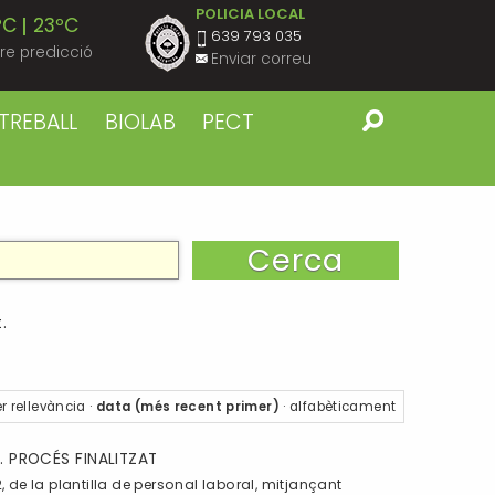
POLICIA LOCAL
ºC
23ºC
639 793 035
re predicció
Enviar correu
ºC
22ºC
TREBALL
BIOLAB
PECT
ºC
23ºC
ºC
22ºC
ºC
23ºC
.
ºC
22ºC
r
rellevància
·
data (més recent primer)
·
alfabèticament
ºC
23ºC
. PROCÉS FINALITZAT
e la plantilla de personal laboral, mitjançant