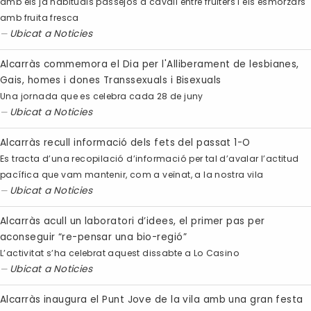
amb els ja habituals passejos a cavall entre fruiters i els esmorzars
amb fruita fresca
Ubicat a
Noticies
Alcarràs commemora el Dia per l'Alliberament de lesbianes,
Gais, homes i dones Transsexuals i Bisexuals
Una jornada que es celebra cada 28 de juny
Ubicat a
Noticies
Alcarràs recull informació dels fets del passat 1-O
Es tracta d’una recopilació d’informació per tal d’avalar l’actitud
pacífica que vam mantenir, com a veïnat, a la nostra vila
Ubicat a
Noticies
Alcarràs acull un laboratori d’idees, el primer pas per
aconseguir “re-pensar una bio-regió”
L’activitat s’ha celebrat aquest dissabte a Lo Casino
Ubicat a
Noticies
Alcarràs inaugura el Punt Jove de la vila amb una gran festa