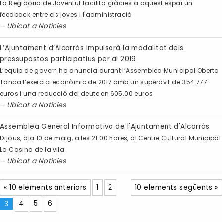
La Regidoria de Joventut facilita gràcies a aquest espai un
feedback entre els joves i l'administració
Ubicat a
Noticies
L’Ajuntament d’Alcarràs impulsarà la modalitat dels
pressupostos participatius per al 2019
L’equip de govern ho anuncia durant l’Assemblea Municipal Oberta
Tanca l’exercici econòmic de 2017 amb un superàvit de 354.777
euros i una reducció del deute en 605.00 euros
Ubicat a
Noticies
Assemblea General Informativa de l'Ajuntament d'Alcarràs
Dijous, dia 10 de maig, a les 21.00 hores, al Centre Cultural Municipal
Lo Casino de la vila
Ubicat a
Noticies
« 10 elements anteriors
1
2
10 elements següents »
3
4
5
6