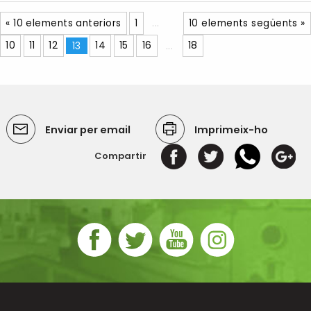
« 10 elements anteriors
1
...
10 elements següents »
10
11
12
13
14
15
16
...
18
Enviar per email
Imprimeix-ho
Compartir