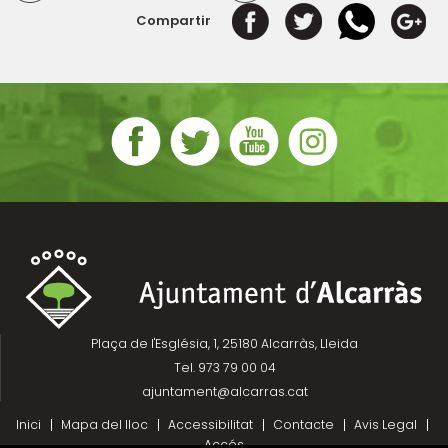
Compartir
Plaça de l'Església, 1, 25180 Alcarràs, Lleida
Tel. 973 79 00 04
ajuntament@alcarras.cat
Inici
Mapa del lloc
Accessibilitat
Contacte
Avis Legal
Accés