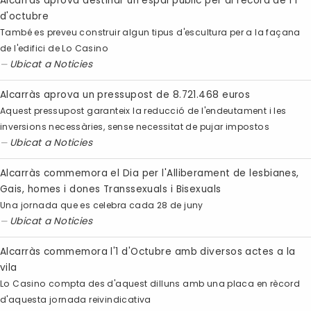
Alcarràs aprova destinar un espai públic per al record de l'1
d'octubre
També es preveu construir algun tipus d'escultura per a la façana
de l'edifici de Lo Casino
Ubicat a
Noticies
Alcarràs aprova un pressupost de 8.721.468 euros
Aquest pressupost garanteix la reducció de l'endeutament i les
inversions necessàries, sense necessitat de pujar impostos
Ubicat a
Noticies
Alcarràs commemora el Dia per l'Alliberament de lesbianes,
Gais, homes i dones Transsexuals i Bisexuals
Una jornada que es celebra cada 28 de juny
Ubicat a
Noticies
Alcarràs commemora l'1 d'Octubre amb diversos actes a la
vila
Lo Casino compta des d'aquest dilluns amb una placa en rècord
d'aquesta jornada reivindicativa