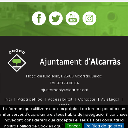
Plaça de l'Església, 1, 25180 Alcarràs, Lleida
Tel. 973 79 00 04
ajuntament@alcarras.cat
Inici
Mapa del lloc
Accessibilitat
Contacte
Avis Legal
Accés
L'informem que utilitzem cookies pròpies i de tercers per oferir un
millor servei, d'acord amb els teus hàbits de navegació. Si continues
Projecte desenvolupat per
navegant, considerem que acceptes el seu ús. Pots consultar la
nostra Política de Cookies aquí
Tancar
Política de galetes