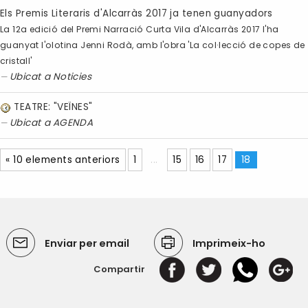
Els Premis Literaris d'Alcarràs 2017 ja tenen guanyadors
La 12a edició del Premi Narració Curta Vila d'Alcarràs 2017 l'ha
guanyat l'olotina Jenni Rodà, amb l'obra 'La col·lecció de copes de
cristall'
Ubicat a
Noticies
TEATRE: "VEÏNES"
Ubicat a
AGENDA
« 10 elements anteriors
1
...
15
16
17
18
Enviar per email
Imprimeix-ho
Compartir