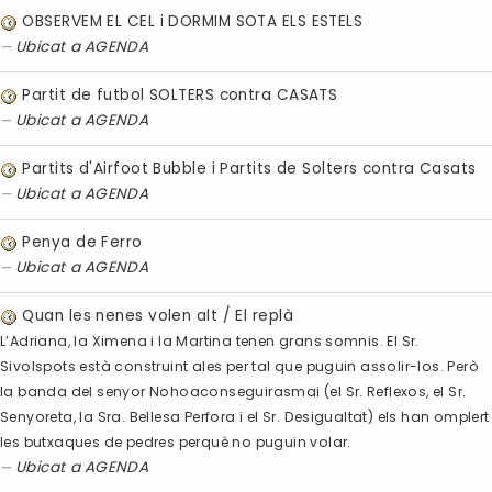
OBSERVEM EL CEL i DORMIM SOTA ELS ESTELS
Ubicat a
AGENDA
Partit de futbol SOLTERS contra CASATS
Ubicat a
AGENDA
Partits d'Airfoot Bubble i Partits de Solters contra Casats
Ubicat a
AGENDA
Penya de Ferro
Ubicat a
AGENDA
Quan les nenes volen alt / El replà
L’Adriana, la Ximena i la Martina tenen grans somnis. El Sr.
Sivolspots està construint ales per tal que puguin assolir-los. Però
la banda del senyor Nohoaconseguirasmai (el Sr. Reflexos, el Sr.
Senyoreta, la Sra. Bellesa Perfora i el Sr. Desigualtat) els han omplert
les butxaques de pedres perquè no puguin volar.
Ubicat a
AGENDA