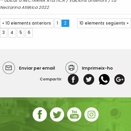
Ubicat a
NECTARINA ATLÈTICA
/
Edicions anteriors
/
La
Nectarina Atlètica 2022
« 10 elements anteriors
1
2
10 elements següents »
3
4
5
6
Enviar per email
Imprimeix-ho
Compartir