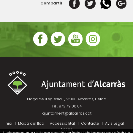
Compartir
Plaça de l'Església, 1, 25180 Alcarràs, Lleida
Tel. 973 79 00 04
ajuntament@alcarras.cat
Inici
Mapa del lloc
Accessibilitat
Contacte
Avis Legal
Accés
L'informem que utilitzem cookies pròpies i de tercers per oferir un