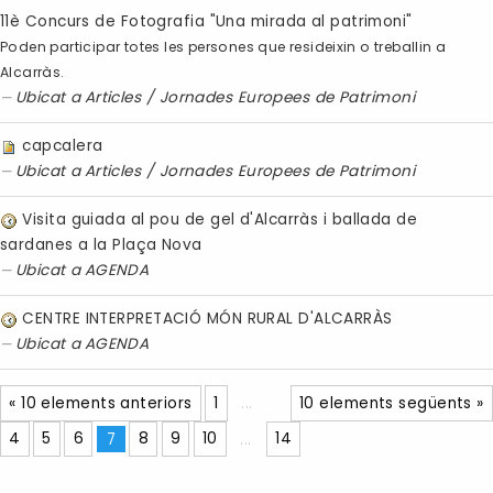
11è Concurs de Fotografia "Una mirada al patrimoni"
Poden participar totes les persones que resideixin o treballin a
Alcarràs.
Ubicat a
Articles
/
Jornades Europees de Patrimoni
capcalera
Ubicat a
Articles
/
Jornades Europees de Patrimoni
Visita guiada al pou de gel d'Alcarràs i ballada de
sardanes a la Plaça Nova
Ubicat a
AGENDA
CENTRE INTERPRETACIÓ MÓN RURAL D'ALCARRÀS
Ubicat a
AGENDA
« 10 elements anteriors
1
...
10 elements següents »
4
5
6
7
8
9
10
...
14