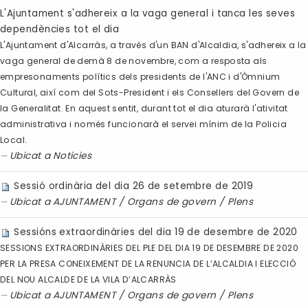
L'Ajuntament s'adhereix a la vaga general i tanca les seves
dependències tot el dia
L'Ajuntament d'Alcarràs, a través d'un BAN d'Alcaldia, s'adhereix a la
vaga general de demà 8 de novembre, com a resposta als
empresonaments polítics dels presidents de l'ANC i d'Òmnium
Cultural, així com del Sots-President i els Consellers del Govern de
la Generalitat. En aquest sentit, durant tot el dia aturarà l'ativitat
administrativa i només funcionarà el servei mínim de la Policia
Local.
Ubicat a
Noticies
Sessió ordinària del dia 26 de setembre de 2019
Ubicat a
AJUNTAMENT
/
Organs de govern
/
Plens
Sessións extraordinàries del dia 19 de desembre de 2020
SESSIONS EXTRAORDINÀRIES DEL PLE DEL DIA 19 DE DESEMBRE DE 2020
PER LA PRESA CONEIXEMENT DE LA RENUNCIA DE L’ALCALDIA I ELECCIÓ
DEL NOU ALCALDE DE LA VILA D’ALCARRÀS
Ubicat a
AJUNTAMENT
/
Organs de govern
/
Plens