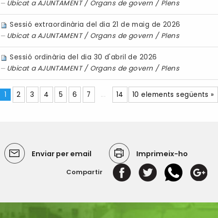
Ubicat a
AJUNTAMENT
/
Organs de govern
/
Plens
Sessió extraordinària del dia 21 de maig de 2026
Ubicat a
AJUNTAMENT
/
Organs de govern
/
Plens
Sessió ordinària del dia 30 d'abril de 2026
Ubicat a
AJUNTAMENT
/
Organs de govern
/
Plens
1
2
3
4
5
6
7
...
14
10 elements següents »
Enviar per email
Imprimeix-ho
Compartir