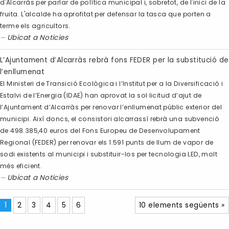
d'Alcarràs per parlar de política municipal i, sobretot, de l'inici de la
fruita. L'alcalde ha aprofitat per defensar la tasca que porten a
terme els agricultors.
Ubicat a
Noticies
L’Ajuntament d’Alcarràs rebrà fons FEDER per la substitució de
l’enllumenat
El Ministeri de Transició Ecològica i l’Institut per a la Diversificació i
Estalvi de l’Energia (IDAE) han aprovat la sol·licitud d’ajut de
l’Ajuntament d’Alcarràs per renovar l’enllumenat públic exterior del
municipi. Així doncs, el consistori alcarrassí rebrà una subvenció
de 498.385,40 euros del Fons Europeu de Desenvolupament
Regional (FEDER) per renovar els 1.591 punts de llum de vapor de
sodi existents al municipi i substituir-los per tecnologia LED, molt
més eficient.
Ubicat a
Noticies
1
2
3
4
5
6
10 elements següents »