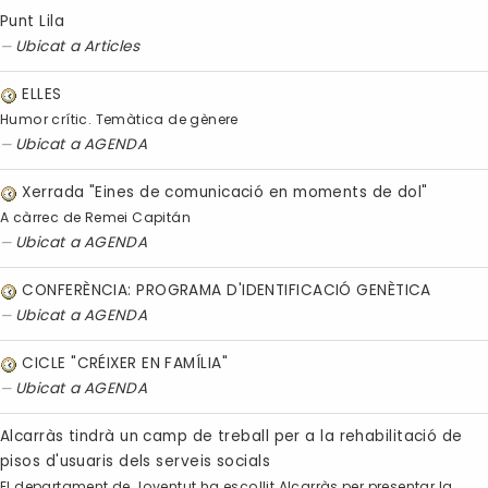
Punt Lila
Ubicat a
Articles
ELLES
Humor crític. Temàtica de gènere
Ubicat a
AGENDA
Xerrada "Eines de comunicació en moments de dol"
A càrrec de Remei Capitán
Ubicat a
AGENDA
CONFERÈNCIA: PROGRAMA D'IDENTIFICACIÓ GENÈTICA
Ubicat a
AGENDA
CICLE "CRÉIXER EN FAMÍLIA"
Ubicat a
AGENDA
Alcarràs tindrà un camp de treball per a la rehabilitació de
pisos d'usuaris dels serveis socials
El departament de Joventut ha escollit Alcarràs per presentar la