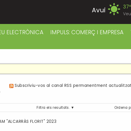
37
Avui
Veu
39
Divendres
EU ELECTRÒNICA
IMPULS: COMERÇ I EMPRESA
38
Dissabte
38
Diumenge
39
Dilluns
a
Subscriviu-vos al canal RSS permanentment actualitzat
39
Dimarts
Filtra els resultats.
Ordena p
41
Dimecres
M "ALCARRÀS FLORIT" 2023