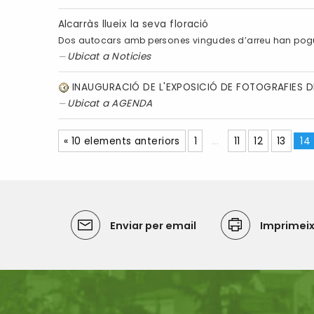
Alcarràs llueix la seva floració
Dos autocars amb persones vingudes d’arreu han pogut g
Ubicat a
Noticies
INAUGURACIÓ DE L'EXPOSICIÓ DE FOTOGRAFIES 
Ubicat a
AGENDA
« 10 elements anteriors
1
...
11
12
13
14
Enviar per email
Imprimei