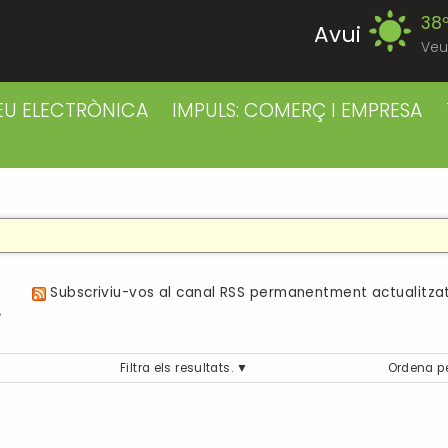
38
Avui
Veu
37
Dijous
EU ELECTRÒNICA
IMPULS: COMERÇ I EMPRESA
38
Divendres
38
Dissabte
38
Diumenge
a
Subscriviu-vos al canal RSS permanentment actualitzat
39
Dilluns
Filtra els resultats.
Ordena p
39
Dimarts