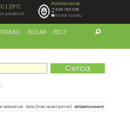
POLICIA LOCAL
ºC
23ºC
639 793 035
re predicció
Enviar correu
ºC
23ºC
TREBALL
BIOLAB
PECT
ºC
22ºC
ºC
22ºC
ºC
22ºC
.
ºC
22ºC
er
rellevància
·
data (més recent primer)
·
alfabèticament
ºC
22ºC