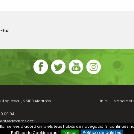
x-ho
l'Església, 1, 25180 Alcarràs,
Inici
Mapa del l
79 00 04
ent@alcarras.cat
millor servei, d'acord amb els teus hàbits de navegació. Si continues 
Política de Cookies aquí
Tancar
Política de galetes