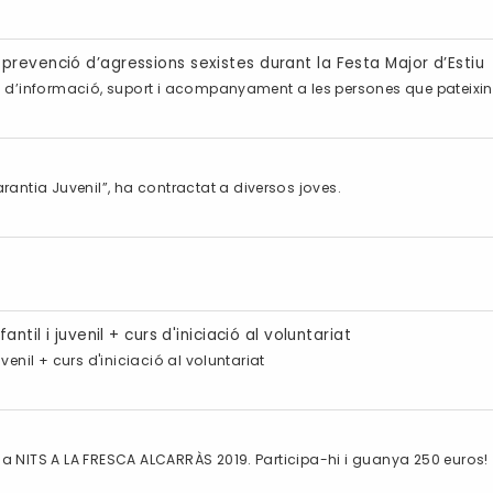
revenció d’agressions sexistes durant la Festa Major d’Estiu
pai d’informació, suport i acompanyament a les persones que pateixin
antia Juvenil”, ha contractat a diversos joves.
ntil i juvenil + curs d'iniciació al voluntariat
uvenil + curs d'iniciació al voluntariat
rama NITS A LA FRESCA ALCARRÀS 2019. Participa-hi i guanya 250 euros!