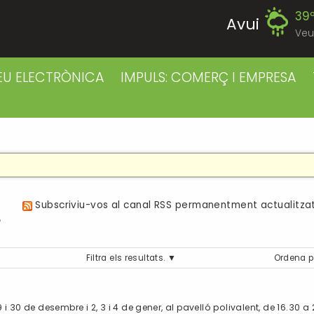
39
Avui
Veu
39
Diumenge
EU ELECTRÒNICA
IMPULS: COMERÇ I EMPRESA
39
Dilluns
39
Dimarts
41
Dimecres
a
Subscriviu-vos al canal RSS permanentment actualitzat
42
Dijous
Filtra els resultats.
Ordena p
40
Divendres
 i 30 de desembre i 2, 3 i 4 de gener, al pavelló polivalent, de 16.30 a