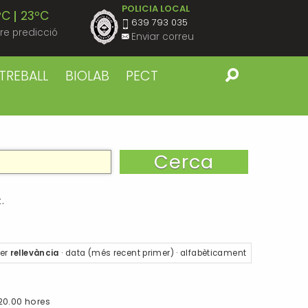
POLICIA LOCAL
ºC
23ºC
639 793 035
re predicció
Enviar correu
ºC
22ºC
TREBALL
BIOLAB
PECT
ºC
23ºC
ºC
22ºC
ºC
23ºC
.
ºC
22ºC
er
rellevància
·
data (més recent primer)
·
alfabèticament
ºC
23ºC
 20.00 hores