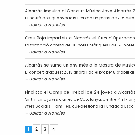
Alcarràs impulsa el Concurs Música Jove Alcarràs 
Hi haurà dos guanyadors i rebran un premi de 275 eu
Ubicat a
Noticies
Creu Roja imparteix a Alcarràs el Curs d'Operacions
La formació consta de 110 hores teòriques i de 50 hore
Ubicat a
Noticies
Alcarràs se suma un any més a la Mostra de Músic
El concert d’aquest 2018 tindrà lloc el proper 8 d’abril a
Ubicat a
Noticies
Finalitza el Camp de Treball de 24 joves a Alcarrà
Vint-i-cinc joves d'arreu de Catalunya, d'entre 14 i 17 a
Afers Socials i Famílies, que gestiona la Fundació Esc
Ubicat a
Noticies
1
2
3
4