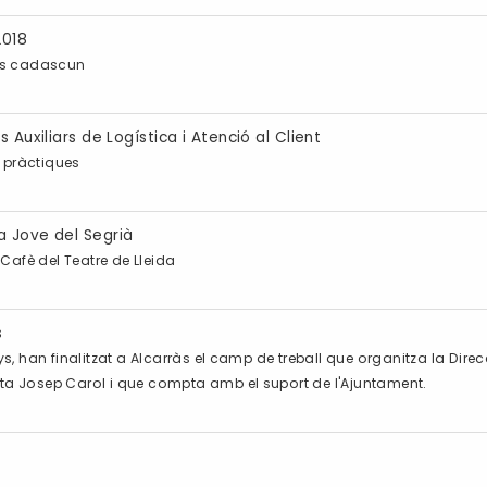
2018
ros cadascun
 Auxiliars de Logística i Atenció al Client
s pràctiques
a Jove del Segrià
l Cafè del Teatre de Lleida
s
nys, han finalitzat a Alcarràs el camp de treball que organitza la Dir
olta Josep Carol i que compta amb el suport de l'Ajuntament.