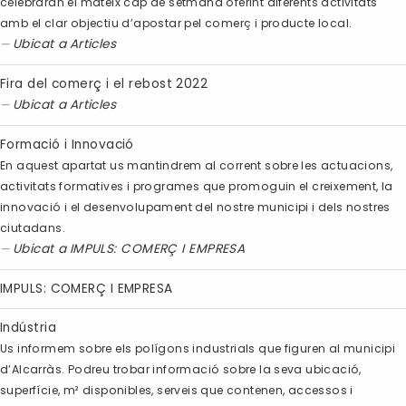
celebraran el mateix cap de setmana oferint diferents activitats
amb el clar objectiu d’apostar pel comerç i producte local.
Ubicat a
Articles
Fira del comerç i el rebost 2022
Ubicat a
Articles
Formació i Innovació
En aquest apartat us mantindrem al corrent sobre les actuacions,
activitats formatives i programes que promoguin el creixement, la
innovació i el desenvolupament del nostre municipi i dels nostres
ciutadans.
Ubicat a
IMPULS: COMERÇ I EMPRESA
IMPULS: COMERÇ I EMPRESA
Indústria
Us informem sobre els polígons industrials que figuren al municipi
d’Alcarràs. Podreu trobar informació sobre la seva ubicació,
superfície, m² disponibles, serveis que contenen, accessos i