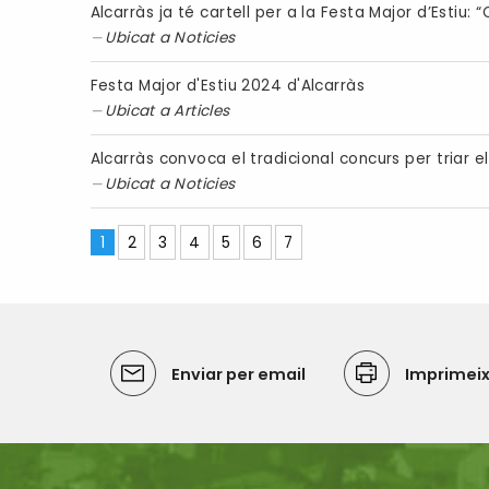
Alcarràs ja té cartell per a la Festa Major d’Estiu
Ubicat a
Noticies
Festa Major d'Estiu 2024 d'Alcarràs
Ubicat a
Articles
Alcarràs convoca el tradicional concurs per triar el
Ubicat a
Noticies
1
2
3
4
5
6
7
Enviar per email
Imprimei