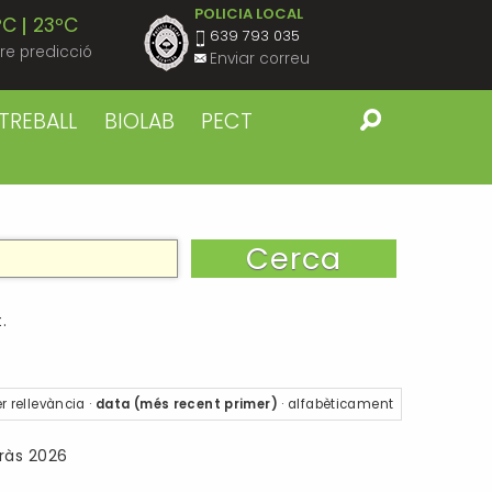
POLICIA LOCAL
ºC
23ºC
639 793 035
re predicció
Enviar correu
ºC
23ºC
TREBALL
BIOLAB
PECT
ºC
22ºC
ºC
22ºC
ºC
22ºC
.
ºC
22ºC
r
rellevància
·
data (més recent primer)
·
alfabèticament
ºC
22ºC
rràs 2026