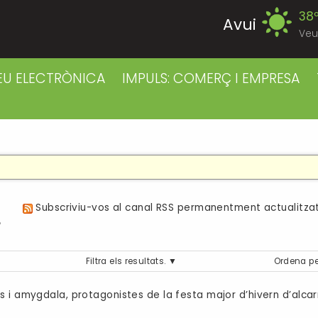
38
Avui
Veu
37
Dijous
EU ELECTRÒNICA
IMPULS: COMERÇ I EMPRESA
38
Divendres
38
Dissabte
38
Diumenge
a
Subscriviu-vos al canal RSS permanentment actualitzat
39
Dilluns
Filtra els resultats.
Ordena pe
39
Dimarts
s i amygdala, protagonistes de la festa major d’hivern d’alca