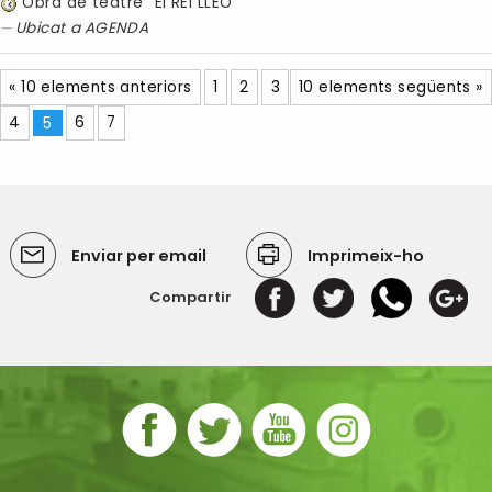
Obra de teatre "El REI LLEÓ"
Ubicat a
AGENDA
« 10 elements anteriors
1
2
3
10 elements següents »
4
5
6
7
Enviar per email
Imprimeix-ho
Compartir