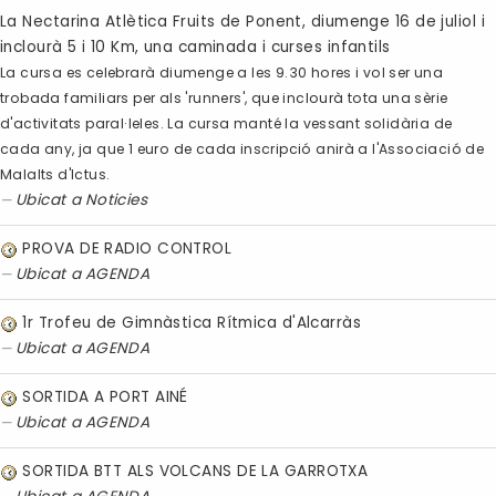
La Nectarina Atlètica Fruits de Ponent, diumenge 16 de juliol i
inclourà 5 i 10 Km, una caminada i curses infantils
La cursa es celebrarà diumenge a les 9.30 hores i vol ser una
trobada familiars per als 'runners', que inclourà tota una sèrie
d'activitats paral·leles. La cursa manté la vessant solidària de
cada any, ja que 1 euro de cada inscripció anirà a l'Associació de
Malalts d'Ictus.
Ubicat a
Noticies
PROVA DE RADIO CONTROL
Ubicat a
AGENDA
1r Trofeu de Gimnàstica Rítmica d'Alcarràs
Ubicat a
AGENDA
SORTIDA A PORT AINÉ
Ubicat a
AGENDA
SORTIDA BTT ALS VOLCANS DE LA GARROTXA