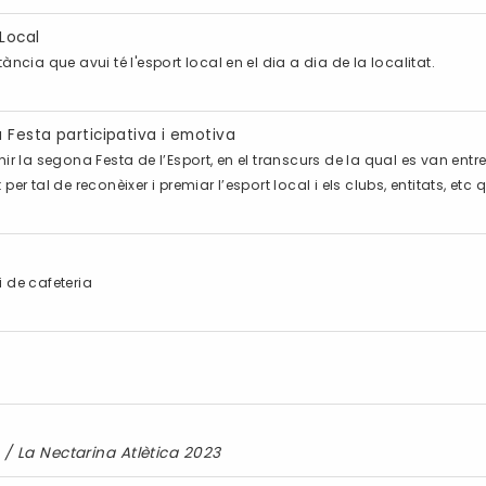
 Local
ncia que avui té l'esport local en el dia a dia de la localitat.
 Festa participativa i emotiva
hir la segona Festa de l’Esport, en el transcurs de la qual es van en
r tal de reconèixer i premiar l’esport local i els clubs, entitats, etc 
i de cafeteria
/
La Nectarina Atlètica 2023