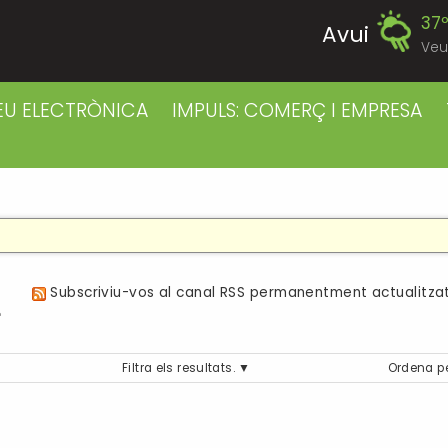
37
Avui
Veu
40
Divendres
EU ELECTRÒNICA
IMPULS: COMERÇ I EMPRESA
38
Dissabte
38
Diumenge
38
Dilluns
a
Subscriviu-vos al canal RSS permanentment actualitzat
39
Dimarts
Filtra els resultats.
Ordena p
39
Dimecres