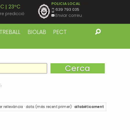
POLICIA LOCAL
ºC
23ºC
639 793 035
re predicció
Enviar correu
ºC
23ºC
TREBALL
BIOLAB
PECT
ºC
23ºC
ºC
23ºC
ºC
23ºC
.
ºC
22ºC
er
rellevància
·
data (més recent primer)
·
alfabèticament
ºC
23ºC