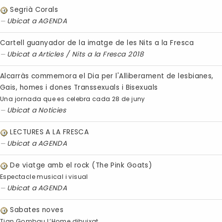
Segrià Corals
Ubicat a
AGENDA
Cartell guanyador de la imatge de les Nits a la Fresca
Ubicat a
Articles
/
Nits a la Fresca 2018
Alcarràs commemora el Dia per l'Alliberament de lesbianes,
Gais, homes i dones Transsexuals i Bisexuals
Una jornada que es celebra cada 28 de juny
Ubicat a
Noticies
LECTURES A LA FRESCA
Ubicat a
AGENDA
De viatge amb el rock (The Pink Goats)
Espectacle musical i visual
Ubicat a
AGENDA
Sabates noves
Tian Gombau L’Home dibuixat