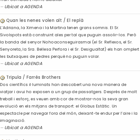
Ubicat a
AGENDA
Quan les nenes volen alt / El replà
L’Adriana, la Ximena i la Martina tenen grans somnis. El Sr.
Sivolspots està construint ales per tal que puguin assolir-los. Però
la banda del senyor Nohoaconseguirasmai (el Sr. Reflexos, el Sr.
Senyoreta, la Sra. Bellesa Perfora i el Sr. Desigualtat) els han omplert
les butxaques de pedres perquè no puguin volar.
Ubicat a
AGENDA
Tripula / Farrés Brothers
Dos científics il·luminats han descobert una nova manera de
viatjar i avui ho exposen a un grup de passatgers. Després de molt
treball i esforç, es veuen amb cor de mostrar-nos la seva gran
evolució en els mitjans de transport: el Globus Estàtic. Un
espectacle per navegar fora del món, deixant-te endur per l’aire i la
imaginació.
Ubicat a
AGENDA