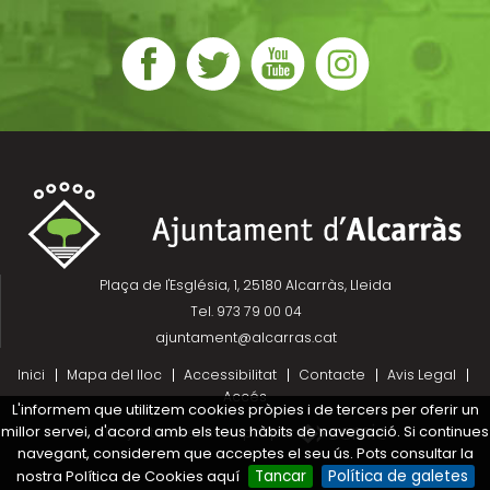
Plaça de l'Església, 1, 25180 Alcarràs, Lleida
Tel. 973 79 00 04
ajuntament@alcarras.cat
Inici
Mapa del lloc
Accessibilitat
Contacte
Avis Legal
Accés
L'informem que utilitzem cookies pròpies i de tercers per oferir un
millor servei, d'acord amb els teus hàbits de navegació. Si continues
Projecte desenvolupat per
navegant, considerem que acceptes el seu ús. Pots consultar la
nostra Política de Cookies aquí
Tancar
Política de galetes