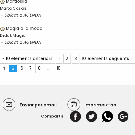
Martioska
Marta Casals
Ubicat a
AGENDA
Magia a la moda
Dídak Magia
Ubicat a
AGENDA
« 10 elements anteriors
1
2
3
10 elements següents »
4
5
6
7
8
...
18
Enviar per email
Imprimeix-ho
Compartir