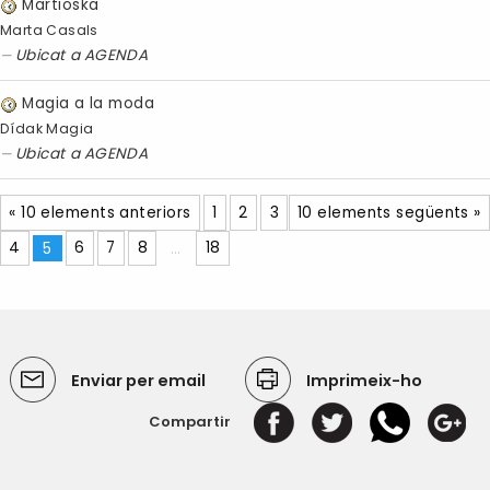
Martioska
Marta Casals
Ubicat a
AGENDA
Magia a la moda
Dídak Magia
Ubicat a
AGENDA
« 10 elements anteriors
1
2
3
10 elements següents »
4
5
6
7
8
...
18
Enviar per email
Imprimeix-ho
Compartir