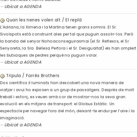
Ubicat a
AGENDA
Quan les nenes volen alt / El replà
L’Adriana, la Ximena i la Martina tenen grans somnis. El Sr.
Sivolspots està construint ales per tal que puguin assolir-los. Però
la banda del senyor Nohoaconseguirasmai (el Sr. Reflexos, el Sr.
Senyoreta, la Sra. Bellesa Perfora i el Sr. Desigualtat) els han omplert
les butxaques de pedres perquè no puguin volar.
Ubicat a
AGENDA
Tripula / Farrés Brothers
Dos científics il·luminats han descobert una nova manera de
viatjar i avui ho exposen a un grup de passatgers. Després de molt
treball i esforç, es veuen amb cor de mostrar-nos la seva gran
evolució en els mitjans de transport: el Globus Estàtic. Un
espectacle per navegar fora del món, deixant-te endur per l’aire i la
imaginació.
Ubicat a
AGENDA