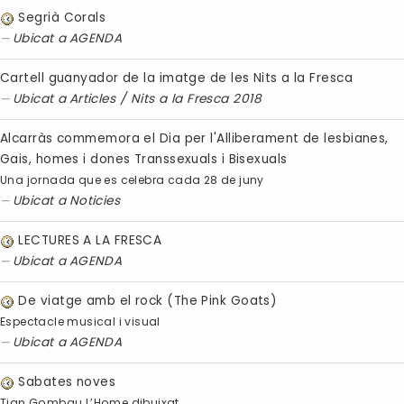
Segrià Corals
Ubicat a
AGENDA
Cartell guanyador de la imatge de les Nits a la Fresca
Ubicat a
Articles
/
Nits a la Fresca 2018
Alcarràs commemora el Dia per l'Alliberament de lesbianes,
Gais, homes i dones Transsexuals i Bisexuals
Una jornada que es celebra cada 28 de juny
Ubicat a
Noticies
LECTURES A LA FRESCA
Ubicat a
AGENDA
De viatge amb el rock (The Pink Goats)
Espectacle musical i visual
Ubicat a
AGENDA
Sabates noves
Tian Gombau L’Home dibuixat