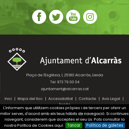
Plaça de l'Església, 1, 25180 Alcarràs, Lleida
Tel. 973 79 00 04
ajuntament@alcarras.cat
Inici
Mapa del lloc
Accessibilitat
Contacte
Avis Legal
Accés
L'informem que utilitzem cookies pròpies i de tercers per oferir un
millor servei, d'acord amb els teus hàbits de navegació. Si continues
Projecte desenvolupat per
navegant, considerem que acceptes el seu ús. Pots consultar la
nostra Política de Cookies aquí
Tancar
Política de galetes