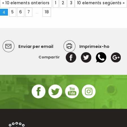
« 10 elements anteriors
1
2
3
10 elements següents »
4
5
6
7
...
18
Enviar per email
Imprimeix-ho
Compartir