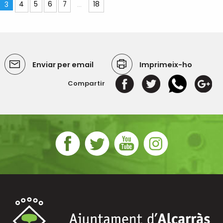
3
4
5
6
7
...
18
Enviar per email
Imprimeix-ho
Compartir