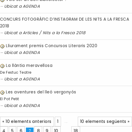
Ubicat a
AGENDA
CONCURS FOTOGRÀFIC D’INSTAGRAM DE LES NITS A LA FRESCA
2018
Ubicat a
Articles
/
Nits a la Fresca 2018
Lliurament premis Concursos Literaris 2020
Ubicat a
AGENDA
La llàntia meravellosa
De Festuc Teatre
Ubicat a
AGENDA
Les aventures del lleó vergonyós
El Pot Petit
Ubicat a
AGENDA
« 10 elements anteriors
1
...
10 elements següents »
4
5
6
7
8
9
10
...
18