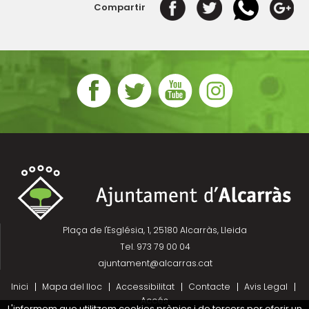
Compartir
Plaça de l'Església, 1, 25180 Alcarràs, Lleida
Tel. 973 79 00 04
ajuntament@alcarras.cat
Inici
Mapa del lloc
Accessibilitat
Contacte
Avis Legal
Accés
L'informem que utilitzem cookies pròpies i de tercers per oferir un