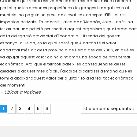
Cadastre que rebaixi els valors cadastrals del sòl rústic d'Alcarràs
per tal que les persones propietàries de granges i magatzems al
municipi no paguin un preu tan elevat en concepte d'IBI i altres
impostos derivats. En concret, l'alcalde d'Alcarràs, Jordi Janés, ha
fet arribar una petició per escrit a aquest organisme, que forma part
de la delegació provincial d'Economia i Hisenda del govern
espanyol a Lleida, en la qual sosté que Alcarràs té el valor
cadastral més alt de la província de Lleida des del 2006, en què es
va apujar aquest valor coincidint amb una època de prosperitat
econòmica. Ara, que el territori pateix les conseqüències de les
gelades d'aquest mes d'abril, l'alcalde alcarrassí demana que es
torni a abaixar aquest valor per ajustar-lo a la realitat econòmica
del moment.
Ubicat a
Noticies
1
2
3
4
5
6
10 elements següents »