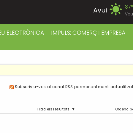
37
Avui
Veu
39
Divendres
EU ELECTRÒNICA
IMPULS: COMERÇ I EMPRESA
38
Dissabte
38
Diumenge
39
Dilluns
a
Subscriviu-vos al canal RSS permanentment actualitzat
39
Dimarts
Filtra els resultats.
Ordena p
41
Dimecres