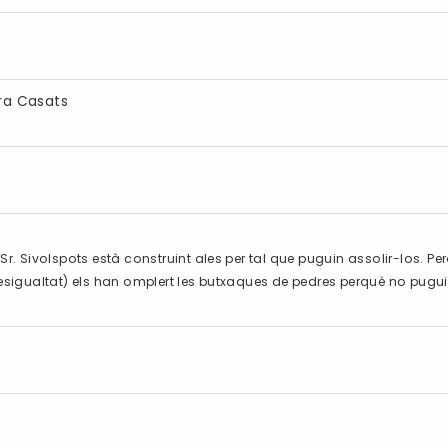
tra Casats
l Sr. Sivolspots està construint ales per tal que puguin assolir-los.
r. Desigualtat) els han omplert les butxaques de pedres perquè no pugui