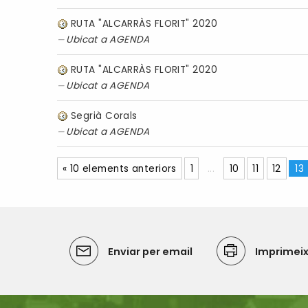
RUTA "ALCARRÀS FLORIT" 2020
Ubicat a
AGENDA
RUTA "ALCARRÀS FLORIT" 2020
Ubicat a
AGENDA
Segrià Corals
Ubicat a
AGENDA
« 10 elements anteriors
1
...
10
11
12
13
Enviar per email
Imprimei