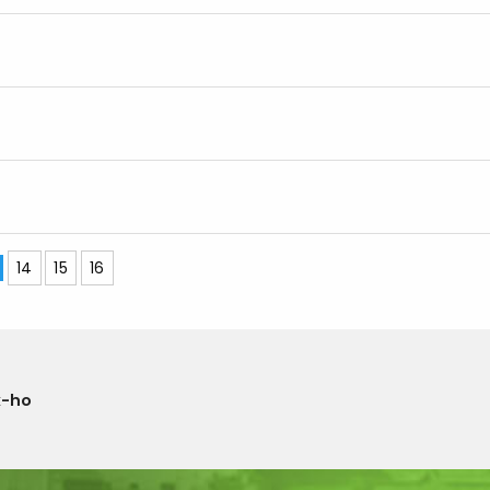
14
15
16
x-ho