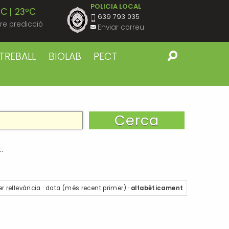
POLICIA LOCAL
ºC
23ºC
639 793 035
re predicció
Enviar correu
ºC
23ºC
TREBALL
BIOLAB
PECT
ºC
23ºC
ºC
23ºC
ºC
23ºC
.
ºC
22ºC
er
rellevància
·
data (més recent primer)
·
alfabèticament
ºC
22ºC