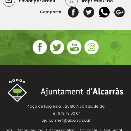
Enviar per email
Imprimeix-ho
Compartir
Plaça de l'Església, 1, 25180 Alcarràs, Lleida
Tel. 973 79 00 04
ajuntament@alcarras.cat
Inici
Mapa del lloc
Accessibilitat
Contacte
Avis Legal