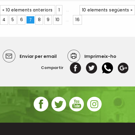
« 10 elements anteriors
1
...
10 elements següents »
4
5
6
7
8
9
10
...
16
Enviar per email
Imprimeix-ho
Compartir