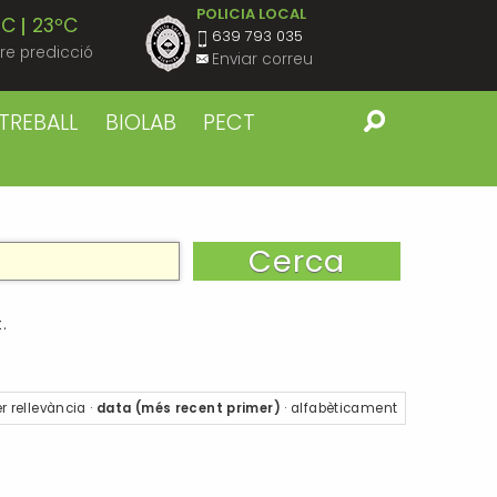
POLICIA LOCAL
ºC
23ºC
639 793 035
re predicció
Enviar correu
ºC
23ºC
TREBALL
BIOLAB
PECT
ºC
23ºC
ºC
23ºC
ºC
23ºC
.
ºC
22ºC
r
rellevància
·
data (més recent primer)
·
alfabèticament
ºC
23ºC