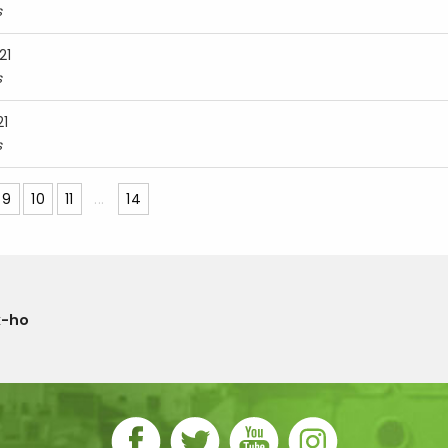
s
21
s
21
s
9
10
11
...
14
x-ho