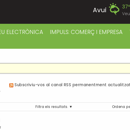
37
Avui
Veu
40
Divendres
EU ELECTRÒNICA
IMPULS: COMERÇ I EMPRESA
38
Dissabte
38
Diumenge
38
Dilluns
a
Subscriviu-vos al canal RSS permanentment actualitzat
39
Dimarts
Filtra els resultats.
Ordena pe
39
Dimecres
1
s