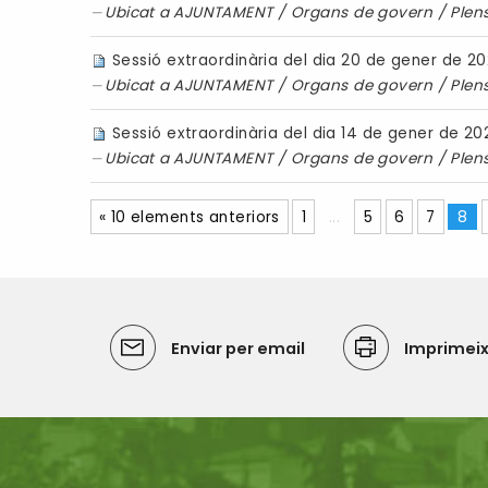
Ubicat a
AJUNTAMENT
/
Organs de govern
/
Plen
Sessió extraordinària del dia 20 de gener de 20
Ubicat a
AJUNTAMENT
/
Organs de govern
/
Plen
Sessió extraordinària del dia 14 de gener de 20
Ubicat a
AJUNTAMENT
/
Organs de govern
/
Plen
« 10 elements anteriors
1
...
5
6
7
8
Enviar per email
Imprimei